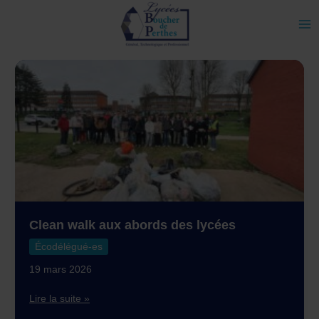
Aller
au
contenu
Clean walk aux abords des lycées
Écodélégué-es
19 mars 2026
Clean
Lire la suite »
walk