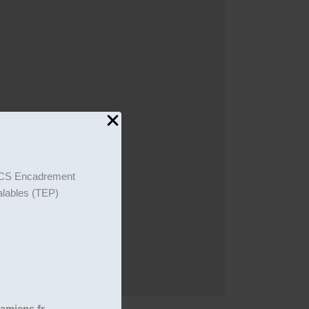
on CS Encadrement
éalables (TEP)
amiens.fr