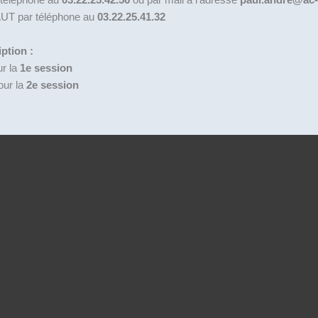
AUT par téléphone au
03.22.25.41.32
iption :
ur la
1e session
our la
2e session