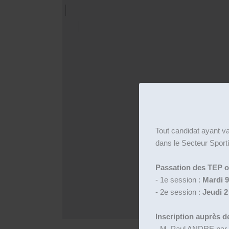
Tout candidat ayant v
dans le Secteur Sporti
Passation des TEP obl
- 1e session :
Mardi 9
- 2e session :
Jeudi 2 
Inscription auprès de
- M. Paul ANDRE par