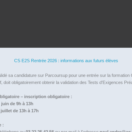
CS E2S Rentrée 2026 : informations aux futurs élèves
alidé sa candidature sur Parcoursup pour une entrée sur la formati
f, doit obligatoirement obtenir la validation des Tests d’Exigences Pr
igatoire – inscription obligatoire :
 juin de 9h à 13h
juillet de 13h à 17h
 :
CIEL
 téléphone au
03.22.25.42.56
ou par mail à l’adresse
paul.andre@ac-