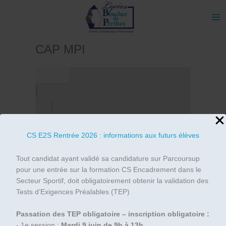
Aller
au
contenu
CAP MPI
CS E2S Rentrée 2026 : informations aux futurs élèves
Tout candidat ayant validé sa candidature sur Parcoursup
pour une entrée sur la formation CS Encadrement dans le
Secteur Sportif, doit obligatoirement obtenir la validation des
Tests d’Exigences Préalables (TEP)
Passation des TEP obligatoire – inscription obligatoire :
- 1e session :
Mardi 9 juin de 9h à 13h