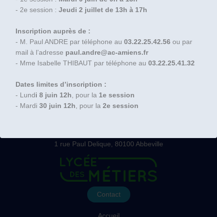
- 2e session :
Jeudi 2 juillet de 13h à 17h
Inscription auprès de :
- M. Paul ANDRE par téléphone au
03.22.25.42.56
ou par
mail à l’adresse
paul.andre@ac-amiens.fr
- Mme Isabelle THIBAUT par téléphone au
03.22.25.41.32
Dates limites d’inscription :
- Lund
i 8 juin 12h
, pour la
1e session
- Mardi
30 juin 12h
, pour la
2e session
Lycées Boucher de Perthes
Tel : 03.22.25.41.00
1 rue Paul Delique, 80100 Abbeville
Contact
Accueil