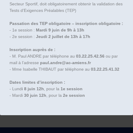
Secteur Sportif, doit obligatoirement obtenir la validation des
Tests d’Exigences Préalables (TEP)
Passation des TEP obligatoire – inscription obligatoire :
- 1e session :
Mardi 9 juin de 9h à 13h
- 2e session :
Jeudi 2 juillet de 13h à 17h
Inscription auprès de :
- M. Paul ANDRE par téléphone au
03.22.25.42.56
ou par
mail à l’adresse
paul.andre@ac-amiens.fr
- Mme Isabelle THIBAUT par téléphone au
03.22.25.41.32
Dates limites d’inscription :
- Lund
i 8 juin 12h
, pour la
1e session
- Mardi
30 juin 12h
, pour la
2e session