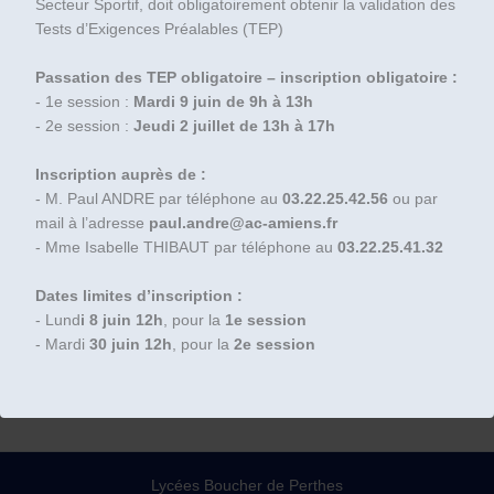
Secteur Sportif, doit obligatoirement obtenir la validation des
Tests d’Exigences Préalables (TEP)
Passation des TEP obligatoire – inscription obligatoire :
- 1e session :
Mardi 9 juin de 9h à 13h
- 2e session :
Jeudi 2 juillet de 13h à 17h
Inscription auprès de :
- M. Paul ANDRE par téléphone au
03.22.25.42.56
ou par
mail à l’adresse
paul.andre@ac-amiens.fr
- Mme Isabelle THIBAUT par téléphone au
03.22.25.41.32
Dates limites d’inscription :
- Lund
i 8 juin 12h
, pour la
1e session
- Mardi
30 juin 12h
, pour la
2e session
←
Article précédent
Article suivant
→
Lycées Boucher de Perthes