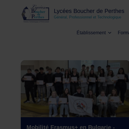
Aller
au
Lycées Boucher de Perthes
contenu
Général, Professionnel et Technologique
Établissement
Form
Mobilité Erasmus+ en Bulgarie -