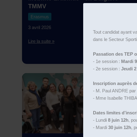
TMMV
Erasmus
3 avril 2026
Tout candidat ayant v
dans le Secteur Sporti
Mobilité
Lire la suite »
Erasmus+
Passation des TEP obl
en
- 1e session :
Mardi 9
Bulgarie
- 2e session :
Jeudi 2 
-
TMMV
Inscription auprès de
- M. Paul ANDRE par
- Mme Isabelle THIB
Dates limites d’inscr
- Lund
i 8 juin 12h
, po
- Mardi
30 juin 12h
, p