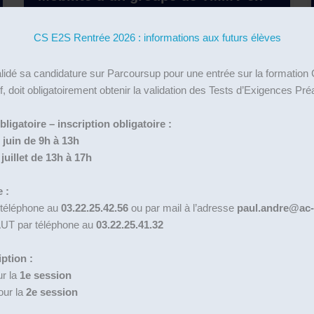
Espagne
CS E2S Rentrée 2026 : informations aux futurs élèves
Erasmus
10 novembre 2025
alidé sa candidature sur Parcoursup pour une entrée sur la formati
f, doit obligatoirement obtenir la validation des Tests d’Exigences Pr
Mobilité
Lire la suite »
d’un
igatoire – inscription obligatoire :
groupe
 juin de 9h à 13h
de
juillet de 13h à 17h
TMMV
en
 :
Espagne
 téléphone au
03.22.25.42.56
ou par mail à l’adresse
paul.andre@ac-
AUT par téléphone au
03.22.25.41.32
iption :
ur la
1e session
our la
2e session