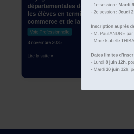
- 1e session :
Mardi 9
départementales de la Somme pour
- 2e session :
Jeudi 2 
les élèves en terminale métiers du
commerce et de la vente
Inscription auprès de
Voie Professionnelle
- M. Paul ANDRE par
- Mme Isabelle THIB
3 novembre 2025
Dates limites d’inscr
Voyage
Lire la suite »
- Lund
i 8 juin 12h
, po
dans
- Mardi
30 juin 12h
, p
le
temps
aux
archives
départementales
de
la
Somme
pour