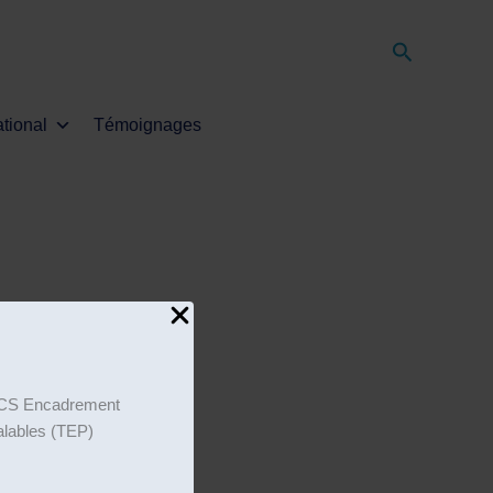
Recherche
ational
Témoignages
on CS Encadrement
éalables (TEP)