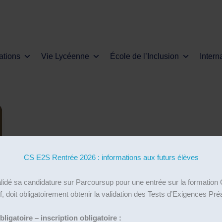
ations
Vie Lycéenne
École de l’Inclusion
Intern
CS E2S Rentrée 2026 : informations aux futurs élèves
alidé sa candidature sur Parcoursup pour une entrée sur la formati
f, doit obligatoirement obtenir la validation des Tests d’Exigences Pr
igatoire – inscription obligatoire :