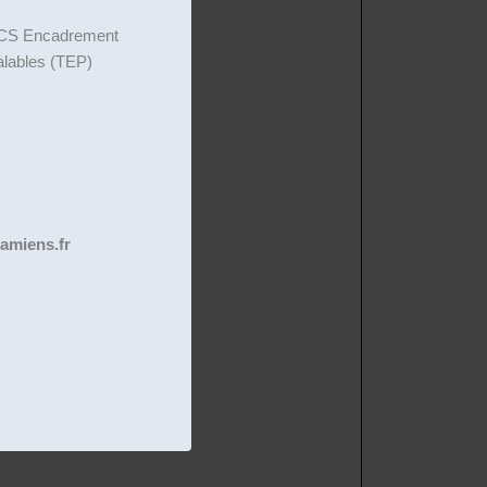
on CS Encadrement
éalables (TEP)
amiens.fr