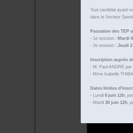
Tout candidat ayant v
dans le Secteur Sporti
Passation des TEP obl
- 1e session :
Mardi 9
- 2e session :
Jeudi 2 
Inscription auprès de
- M. Paul ANDRE par
- Mme Isabelle THIB
Dates limites d’inscr
- Lund
i 8 juin 12h
, po
- Mardi
30 juin 12h
, p