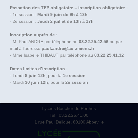
Passation des TEP obligatoire – inscription obligatoire :
- 1e session :
Mardi 9 juin de 9h à 13h
- 2e session :
Jeudi 2 juillet de 13h à 17h
Inscription auprès de :
- M. Paul ANDRE par téléphone au
03.22.25.42.56
ou par
mail à l’adresse
paul.andre@ac-amiens.fr
- Mme Isabelle THIBAUT par téléphone au
03.22.25.41.32
Dates limites d’inscription :
- Lund
i 8 juin 12h
, pour la
1e session
- Mardi
30 juin 12h
, pour la
2e session
Lycées Boucher de Perthes
Tel : 03.22.25.41.00
1 rue Paul Delique, 80100 Abbeville