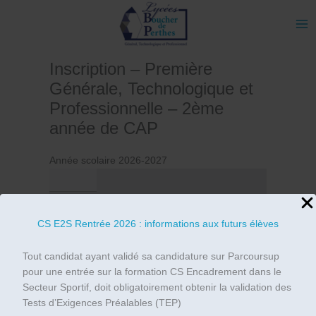
Aller
au
contenu
Inscription – Première
Générale, Technologique et
Professionnelle – 2ème
année de CAP
Année scolaire 2026-2027
CS E2S Rentrée 2026 : informations aux futurs élèves
Tout candidat ayant validé sa candidature sur Parcoursup
pour une entrée sur la formation CS Encadrement dans le
Secteur Sportif, doit obligatoirement obtenir la validation des
Tests d’Exigences Préalables (TEP)