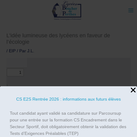
Aller
au
contenu
L’idée lumineuse des lycéens en faveur de
l’écologie
/
EIP
/ Par
J.L.
CS E2S Rentrée 2026 : informations aux futurs élèves
Tout candidat ayant validé sa candidature sur Parcoursup
pour une entrée sur la formation CS Encadrement dans le
Secteur Sportif, doit obligatoirement obtenir la validation des
Tests d’Exigences Préalables (TEP)