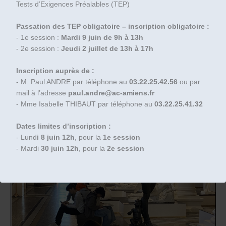
Tests d’Exigences Préalables (TEP)
Passation des TEP obligatoire – inscription obligatoire :
- 1e session :
Mardi 9 juin de 9h à 13h
- 2e session :
Jeudi 2 juillet de 13h à 17h
Inscription auprès de :
- M. Paul ANDRE par téléphone au
03.22.25.42.56
ou par
mail à l’adresse
paul.andre@ac-amiens.fr
- Mme Isabelle THIBAUT par téléphone au
03.22.25.41.32
Dates limites d’inscription :
- Lund
i 8 juin 12h
, pour la
1e session
- Mardi
30 juin 12h
, pour la
2e session