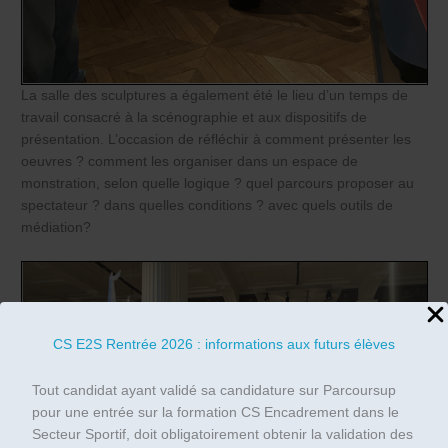
La salle des sculptures a également été le lieu d’un temps de
travail consacré à la scénographie et aux dispositifs de
présentation. L’occasion de réfléchir à comment présenter les
oeuvres ? comment les organiser dans un espace de
monstration, selon quelle logique ? quel parcours proposer au
spectateur ? dans quelles conditions ? avec quels outils de
médiation?
CS E2S Rentrée 2026 : informations aux futurs élèves
Tout candidat ayant validé sa candidature sur Parcoursup
pour une entrée sur la formation CS Encadrement dans le
Secteur Sportif, doit obligatoirement obtenir la validation des