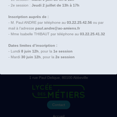
- 2e session :
Jeudi 2 juillet de 13h à 17h
Inscription auprès de :
- M. Paul ANDRE par téléphone au
03.22.25.42.56
ou par
mail à l’adresse
paul.andre@ac-amiens.fr
- Mme Isabelle THIBAUT par téléphone au
03.22.25.41.32
Dates limites d’inscription :
- Lund
i 8 juin 12h
, pour la
1e session
- Mardi
30 juin 12h
, pour la
2e session
Lycées Boucher de Perthes
Tel : 03.22.25.41.00
1 rue Paul Delique, 80100 Abbeville
Contact
Accueil