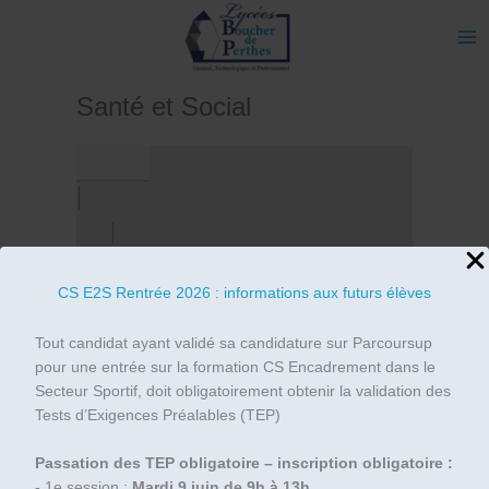
Aller
au
contenu
Santé et Social
CS E2S Rentrée 2026 : informations aux futurs élèves
Tout candidat ayant validé sa candidature sur Parcoursup
pour une entrée sur la formation CS Encadrement dans le
Secteur Sportif, doit obligatoirement obtenir la validation des
Tests d’Exigences Préalables (TEP)
Passation des TEP obligatoire – inscription obligatoire :
- 1e session :
Mardi 9 juin de 9h à 13h