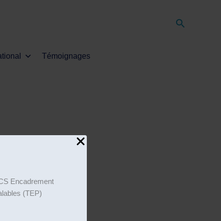
Recherche
ational
Témoignages
on CS Encadrement
éalables (TEP)