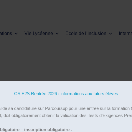
ations
Vie Lycéenne
École de l’Inclusion
Intern
CS E2S Rentrée 2026 : informations aux futurs élèves
alidé sa candidature sur Parcoursup pour une entrée sur la formati
f, doit obligatoirement obtenir la validation des Tests d’Exigences Pr
enu demandé. Peut-être qu’une recherche peut vous aider.
igatoire – inscription obligatoire :