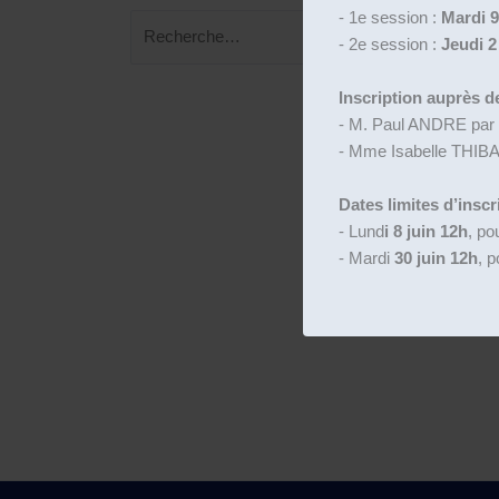
- 1e session :
Mardi 9
Rechercher :
- 2e session :
Jeudi 2 
Inscription auprès de
- M. Paul ANDRE par
- Mme Isabelle THIB
Dates limites d’inscr
- Lund
i 8 juin 12h
, po
- Mardi
30 juin 12h
, p